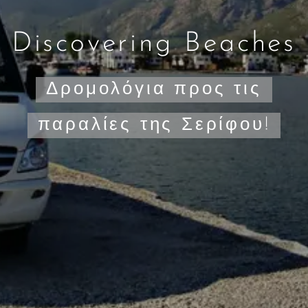
Discovering Beaches
Δρομολόγια προς τις
παραλίες της Σερίφου!